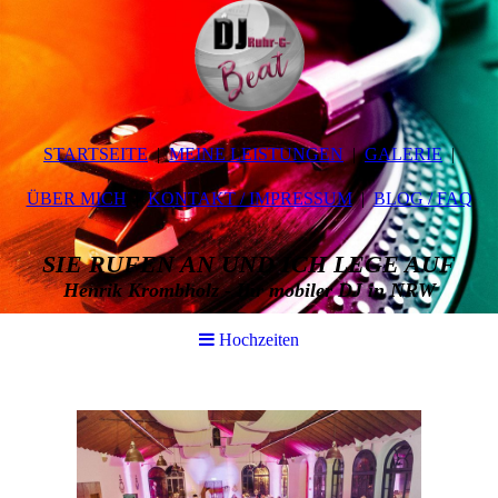
STARTSEITE
MEINE LEISTUNGEN
GALERIE
ÜBER MICH
KONTAKT / IMPRESSUM
BLOG / FAQ
SIE RUFEN AN UND ICH LEGE AUF
Henrik Krombholz - Ihr mobiler DJ in NRW
Hochzeiten