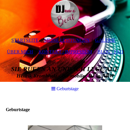
STARTSEITE
MEINE LEISTUNGEN
GALERIE
ÜBER MICH
KONTAKT / IMPRESSUM
BLOG / FAQ
SIE RUFEN AN UND ICH LEGE AUF
Henrik Krombholz - Ihr mobiler DJ in NRW
Geburtstage
Geburtstage